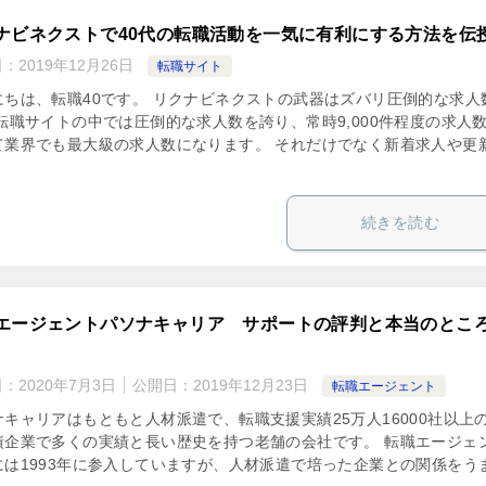
ナビネクストで40代の転職活動を一気に有利にする方法を伝
日：
2019年12月26日
転職サイト
にちは、転職40です。 リクナビネクストの武器はズバリ圧倒的な求人
 転職サイトの中では圧倒的な求人数を誇り、常時9,000件程度の求人
て業界でも最大級の求人数になります。 それだけでなく新着求人や更
続きを読む
エージェントパソナキャリア サポートの評判と本当のとこ
日：
2020年7月3日
公開日：
2019年12月23日
転職エージェント
ナキャリアはもともと人材派遣で、転職支援実績25万人16000社以上
績企業で多くの実績と長い歴史を持つ老舗の会社です。 転職エージェ
には1993年に参入していますが、人材派遣で培った企業との関係をう