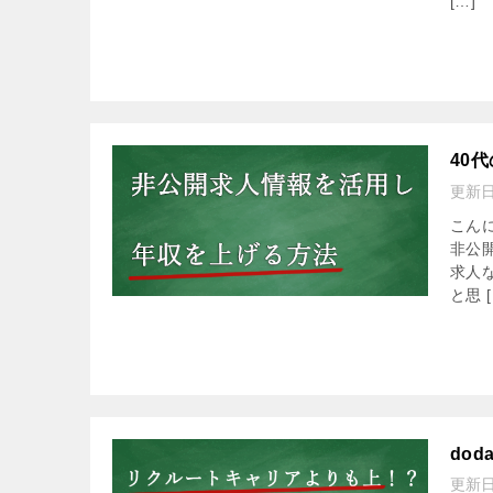
[…]
40
更新
こん
非公
求人
と思 [
do
更新