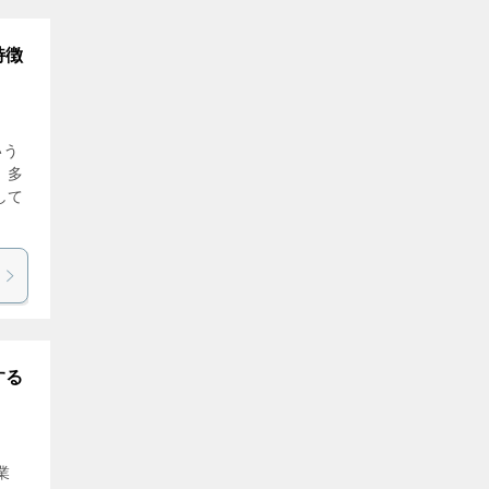
特徴
いう
、多
して
する
業