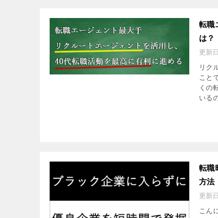
転職
は？
更新
リク
こと
くの
いるの
転職
方法
更新
こん