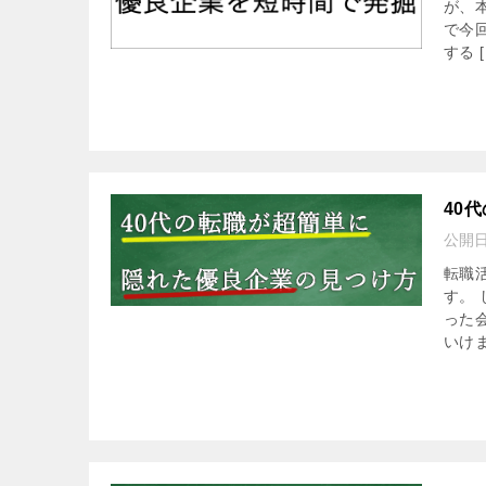
が、
で今
する [
40
公開
転職
す。
った
いけま