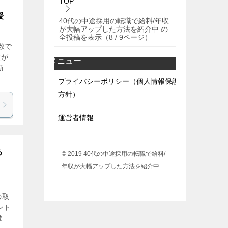
TOP
授
40代の中途採用の転職で給料/年収
が大幅アップした方法を紹介中 の
全投稿を表示（8 / 9ページ）
数で
数が
メニュー
新
プライバシーポリシー（個人情報保護
方針）
運営者情報
ろ
© 2019 40代の中途採用の転職で給料/
年収が大幅アップした方法を紹介中
の取
ント
ま