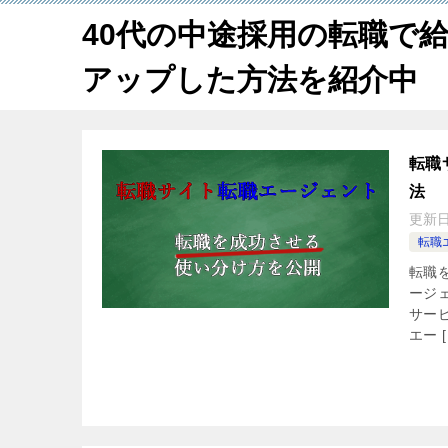
40代の中途採用の転職で給
アップした方法を紹介中
転職
法
更新
転職
転職
ージ
サー
エー [