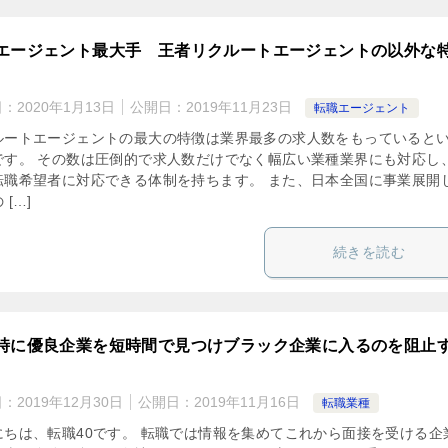
エージェント最大手 王者リクルートエージェントの以外な
日：
2020年1月13日
公開日：
2019年11月23日
転職エージェント
ルートエージェントの最大の特徴は業界最多の求人数をもっていると
です。 その数は圧倒的で求人数だけでなく幅広い業種業界にも対応し
転職希望者に対応できる体制を持ちます。 また、日本全国に事業展開
 […]
続きを読む
時に優良企業を短時間で見つけブラック企業に入るのを阻止
日：
2019年12月30日
公開日：
2019年11月16日
転職業種
にちは、転職40です。 転職では情報を集めてこれから面接を受ける企