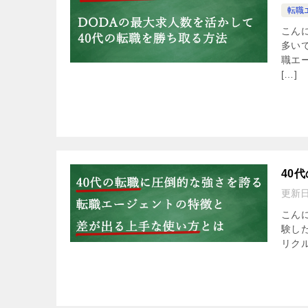
転職
こん
多い
職エ
[…]
40
更新
こん
験し
リクル