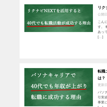
リク
公開
こん
す。
あっ
[…]
転職
は？
更新
パソ
引実
事業