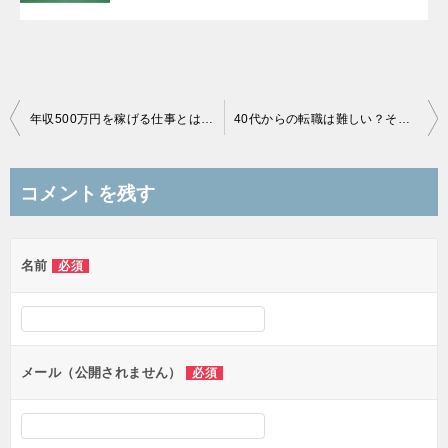
投
年収500万円を稼げる仕事とは？転職しやすい仕事や手取りも紹介！
40代からの転職は難しい？それでも成功させる秘訣を紹介！
稿
ナ
コメントを残す
ビ
ゲ
名前
必須
ー
シ
ョ
ン
メール（公開されません）
必須